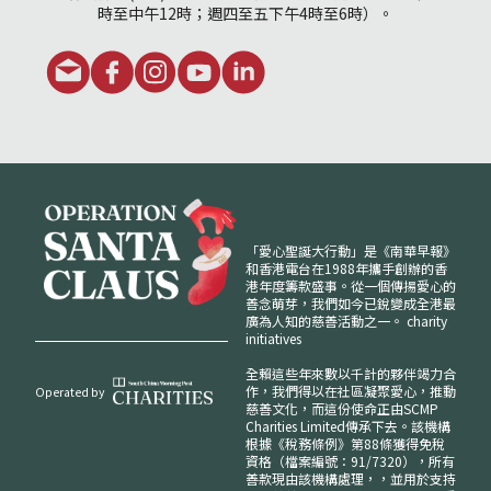
時至中午12時；週四至五下午4時至6時）。
「愛心聖誕大行動」是《南華早報》
和香港電台在1988年攜手創辦的香
港年度籌款盛事。從一個傳揚愛心的
善念萌芽，我們如今已銳變成全港最
廣為人知的慈善活動之一。
charity
initiatives
全賴這些年來數以千計的夥伴竭力合
作，我們得以在社區凝聚愛心，推動
Operated by
慈善文化，而這份使命正由SCMP
Charities Limited傳承下去。該機構
根據《稅務條例》第88條獲得免稅
資格（檔案編號：91/7320），所有
善款現由該機構處理，，並用於支持