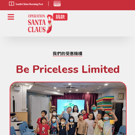
scmp-link
HK-
radio-
link
我們的受惠機構
Be Priceless Limited