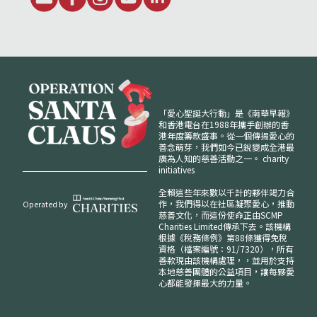
「愛心聖誕大行動」是《南華早報》
和香港電台在1988年攜手創辦的香
港年度籌款盛事。從一個傳揚愛心的
善念萌芽，我們如今已銳變成全港最
廣為人知的慈善活動之一。
charity
initiatives
全賴這些年來數以千計的夥伴竭力合
作，我們得以在社區凝聚愛心，推動
Operated by
慈善文化，而這份使命正由SCMP
Charities Limited傳承下去。該機構
根據《稅務條例》第88條獲得免稅
資格（檔案編號：91/7320），所有
善款現由該機構處理，，並用於支持
本地慈善團體的公益項目，讓每夥愛
心都能發揮最大的力量。