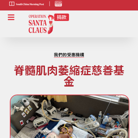
scmp-link
HK-
radio-
link
我們的受惠機構
脊髓肌肉萎縮症慈善基
金