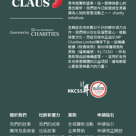
港年度籌款盛事。從一個傳揚愛心的
善念萌芽，我們如今已銳變成全港最
廣為人知的慈善活動之一。
charity
initiatives
全賴這些年來數以千計的夥伴竭力合
作，我們得以在社區凝聚愛心，推動
Operated by
慈善文化，而這份使命正由SCMP
Charities Limited傳承下去。該機構
根據《稅務條例》第88條獲得免稅
資格（檔案編號：91/7320），所有
善款現由該機構處理，，並用於支持
本地慈善團體的公益項目，讓每夥愛
心都能發揮最大的力量。
關於我們
社群影響力
籌款
申請指引
我們的故事
我們的成果
全城籌款活動
申請指引
團隊及委員會
社區故事
企業贊助
申請現正開放