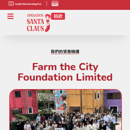
scmp-link
HK-
radio-
link
我們的受惠機構
Farm the City
Foundation Limited