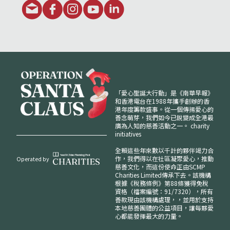
「愛心聖誕大行動」是《南華早報》
和香港電台在1988年攜手創辦的香
港年度籌款盛事。從一個傳揚愛心的
善念萌芽，我們如今已銳變成全港最
廣為人知的慈善活動之一。
charity
initiatives
全賴這些年來數以千計的夥伴竭力合
作，我們得以在社區凝聚愛心，推動
Operated by
慈善文化，而這份使命正由SCMP
Charities Limited傳承下去。該機構
根據《稅務條例》第88條獲得免稅
資格（檔案編號：91/7320），所有
善款現由該機構處理，，並用於支持
本地慈善團體的公益項目，讓每夥愛
心都能發揮最大的力量。