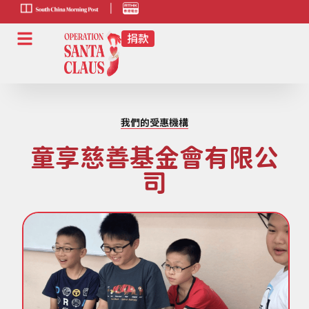
scmp-link
HK-
radio-
link
我們的受惠機構
童享慈善基金會有限公
司