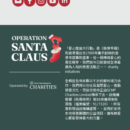
「愛心聖誕大行動」是《南華早報》
和香港電台在1988年攜手創辦的香
港年度籌款盛事。從一個傳揚愛心的
善念萌芽，我們如今已銳變成全港最
廣為人知的慈善活動之一。
charity
initiatives
全賴這些年來數以千計的夥伴竭力合
作，我們得以在社區凝聚愛心，推動
Operated by
慈善文化，而這份使命正由SCMP
Charities Limited傳承下去。該機構
根據《稅務條例》第88條獲得免稅
資格（檔案編號：91/7320），所有
善款現由該機構處理，，並用於支持
本地慈善團體的公益項目，讓每夥愛
心都能發揮最大的力量。