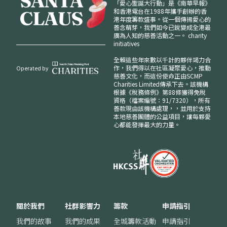
「愛心聖誕大行動」是《南華早報》
和香港電台在1988年攜手創辦的香
港年度籌款盛事。從一個傳揚愛心的
善念萌芽，我們如今已銳變成全港最
廣為人知的慈善活動之一。
charity
initiatives
全賴這些年來數以千計的夥伴竭力合
作，我們得以在社區凝聚愛心，推動
Operated by
慈善文化，而這份使命正由SCMP
Charities Limited傳承下去。該機構
根據《稅務條例》第88條獲得免稅
資格（檔案編號：91/7320），所有
善款現由該機構處理，，並用於支持
本地慈善團體的公益項目，讓每夥愛
心都能發揮最大的力量。
關於我們
社群影響力
籌款
申請指引
我們的故事
我們的成果
全城籌款活動
申請指引