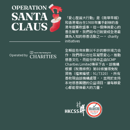
「愛心聖誕大行動」是《南華早報》
和香港電台在1988年攜手創辦的香
港年度籌款盛事。從一個傳揚愛心的
善念萌芽，我們如今已銳變成全港最
廣為人知的慈善活動之一。
charity
initiatives
全賴這些年來數以千計的夥伴竭力合
作，我們得以在社區凝聚愛心，推動
Operated by
慈善文化，而這份使命正由SCMP
Charities Limited傳承下去。該機構
根據《稅務條例》第88條獲得免稅
資格（檔案編號：91/7320），所有
善款現由該機構處理，，並用於支持
本地慈善團體的公益項目，讓每夥愛
心都能發揮最大的力量。