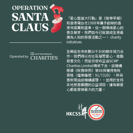
「愛心聖誕大行動」是《南華早報》
和香港電台在1988年攜手創辦的香
港年度籌款盛事。從一個傳揚愛心的
善念萌芽，我們如今已銳變成全港最
廣為人知的慈善活動之一。
charity
initiatives
全賴這些年來數以千計的夥伴竭力合
作，我們得以在社區凝聚愛心，推動
Operated by
慈善文化，而這份使命正由SCMP
Charities Limited傳承下去。該機構
根據《稅務條例》第88條獲得免稅
資格（檔案編號：91/7320），所有
善款現由該機構處理，，並用於支持
本地慈善團體的公益項目，讓每夥愛
心都能發揮最大的力量。