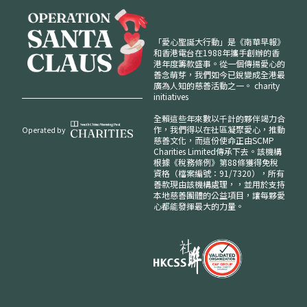
「愛心聖誕大行動」是《南華早報》
和香港電台在1988年攜手創辦的香
港年度籌款盛事。從一個傳揚愛心的
善念萌芽，我們如今已銳變成全港最
廣為人知的慈善活動之一。
charity
initiatives
全賴這些年來數以千計的夥伴竭力合
作，我們得以在社區凝聚愛心，推動
Operated by
慈善文化，而這份使命正由SCMP
Charities Limited傳承下去。該機構
根據《稅務條例》第88條獲得免稅
資格（檔案編號：91/7320），所有
善款現由該機構處理，，並用於支持
本地慈善團體的公益項目，讓每夥愛
心都能發揮最大的力量。