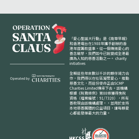
「愛心聖誕大行動」是《南華早報》
和香港電台在1988年攜手創辦的香
港年度籌款盛事。從一個傳揚愛心的
善念萌芽，我們如今已銳變成全港最
廣為人知的慈善活動之一。
charity
initiatives
全賴這些年來數以千計的夥伴竭力合
作，我們得以在社區凝聚愛心，推動
Operated by
慈善文化，而這份使命正由SCMP
Charities Limited傳承下去。該機構
根據《稅務條例》第88條獲得免稅
資格（檔案編號：91/7320），所有
善款現由該機構處理，，並用於支持
本地慈善團體的公益項目，讓每夥愛
心都能發揮最大的力量。