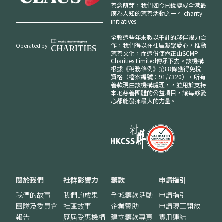
善念萌芽，我們如今已銳變成全港最
廣為人知的慈善活動之一。
charity
initiatives
全賴這些年來數以千計的夥伴竭力合
作，我們得以在社區凝聚愛心，推動
Operated by
慈善文化，而這份使命正由SCMP
Charities Limited傳承下去。該機構
根據《稅務條例》第88條獲得免稅
資格（檔案編號：91/7320），所有
善款現由該機構處理，，並用於支持
本地慈善團體的公益項目，讓每夥愛
心都能發揮最大的力量。
關於我們
社群影響力
籌款
申請指引
我們的故事
我們的成果
全城籌款活動
申請指引
團隊及委員會
社區故事
企業贊助
申請現正開放
報告
歷屆受惠機構
建立籌款專頁
實用連結