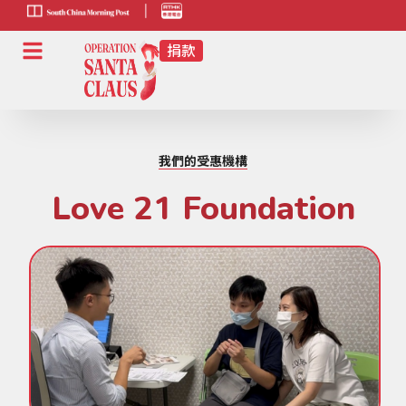
scmp-link
HK-
radio-
link
我們的受惠機構
Love 21 Foundation