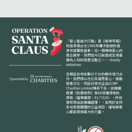
「愛心聖誕大行動」是《南華早報》
和香港電台在1988年攜手創辦的香
港年度籌款盛事。從一個傳揚愛心的
善念萌芽，我們如今已銳變成全港最
廣為人知的慈善活動之一。
charity
initiatives
全賴這些年來數以千計的夥伴竭力合
作，我們得以在社區凝聚愛心，推動
Operated by
慈善文化，而這份使命正由SCMP
Charities Limited傳承下去。該機構
根據《稅務條例》第88條獲得免稅
資格（檔案編號：91/7320），所有
善款現由該機構處理，，並用於支持
本地慈善團體的公益項目，讓每夥愛
心都能發揮最大的力量。