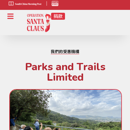
scmp-link
HK-
radio-
link
我們的受惠機構
Parks and Trails
Limited