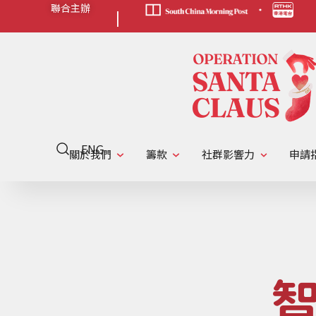
聯合主辦
|
ENG
關於我們
籌款
社群影響力
申請