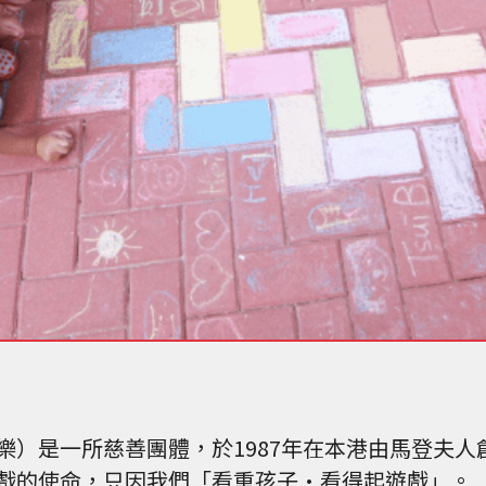
樂）是一所慈善團體，於1987年在本港由馬登夫人
戲的使命，只因我們「看重孩子•看得起遊戲」。