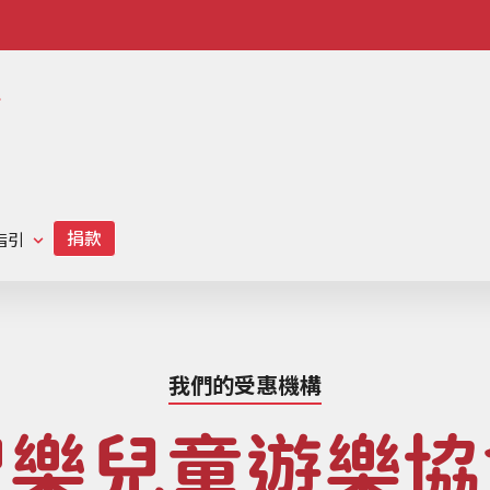
scmp-link
hk-
radio
link
指引
我們的受惠機構
智樂兒童遊樂協