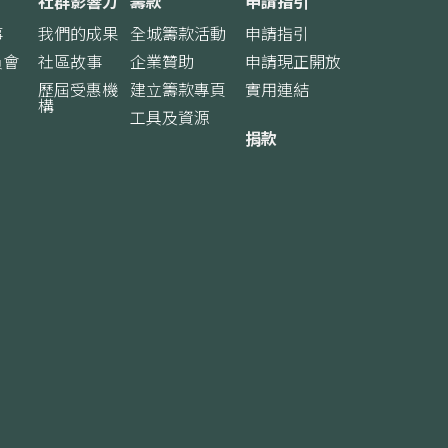
社群影響力
籌款
申請指引
事
我們的成果
全城籌款活動
申請指引
員會
社區故事
企業贊助
申請現正開放
歷屆受惠機
建立籌款專頁
實用連結
構
工具及資源
捐款