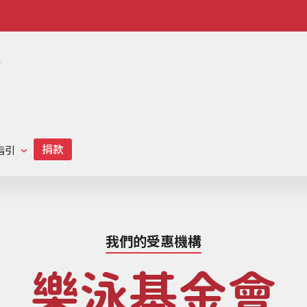
scmp-link
hk-
radio
link
指引
我們的受惠機構
樂泳基金會