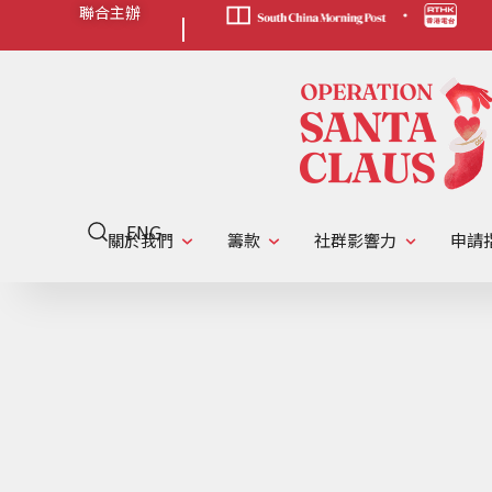
聯合主辦
|
ENG
關於我們
籌款
社群影響力
申請