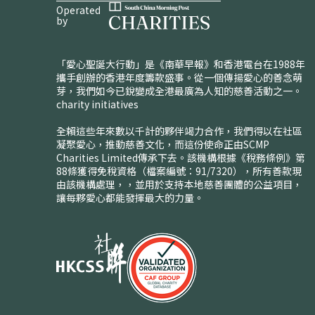
Operated
by
「愛心聖誕大行動」是《南華早報》和香港電台在1988年
攜手創辦的香港年度籌款盛事。從一個傳揚愛心的善念萌
芽，我們如今已銳變成全港最廣為人知的慈善活動之一。
charity initiatives
全賴這些年來數以千計的夥伴竭力合作，我們得以在社區
凝聚愛心，推動慈善文化，而這份使命正由SCMP
Charities Limited傳承下去。該機構根據《稅務條例》第
88條獲得免稅資格（檔案編號：91/7320），所有善款現
由該機構處理，，並用於支持本地慈善團體的公益項目，
讓每夥愛心都能發揮最大的力量。