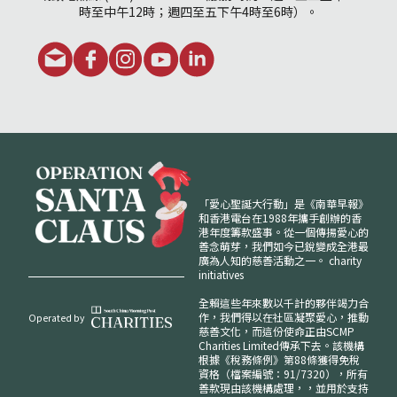
時至中午12時；週四至五下午4時至6時）。
「愛心聖誕大行動」是《南華早報》
和香港電台在1988年攜手創辦的香
港年度籌款盛事。從一個傳揚愛心的
善念萌芽，我們如今已銳變成全港最
廣為人知的慈善活動之一。
charity
initiatives
全賴這些年來數以千計的夥伴竭力合
作，我們得以在社區凝聚愛心，推動
Operated by
慈善文化，而這份使命正由SCMP
Charities Limited傳承下去。該機構
根據《稅務條例》第88條獲得免稅
資格（檔案編號：91/7320），所有
善款現由該機構處理，，並用於支持