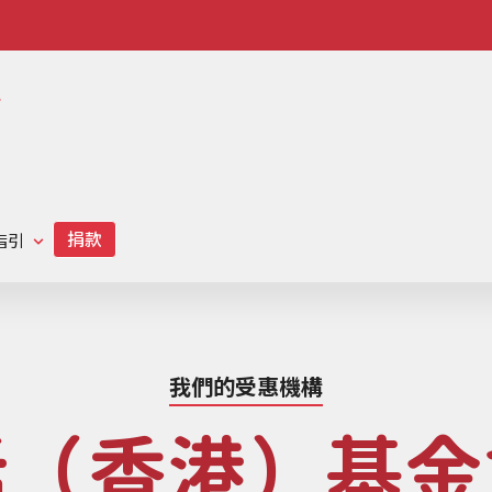
scmp-link
hk-
radio
link
指引
我們的受惠機構
話（香港）基金