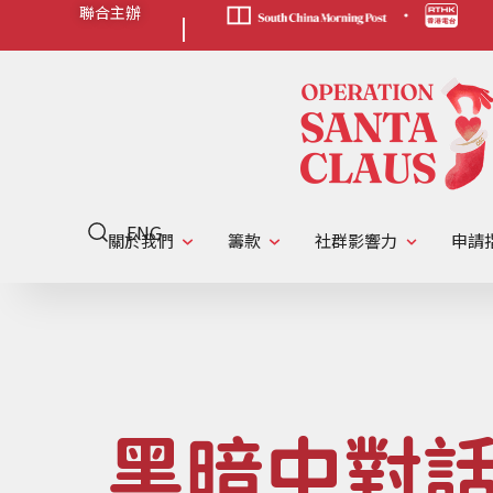
聯合主辦
|
ENG
關於我們
籌款
社群影響力
申請
黑暗中對