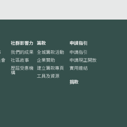
社群影響力
籌款
申請指引
事
我們的成果
全城籌款活動
申請指引
員會
社區故事
企業贊助
申請現正開放
歷屆受惠機
建立籌款專頁
實用連結
構
工具及資源
捐款